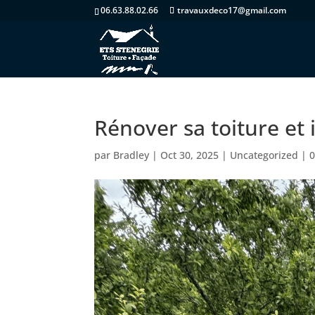
06.63.88.02.66
travauxdeco17@gmail.com
Rénover sa toiture e
par
Bradley
|
Oct 30, 2025
|
Uncategorized
|